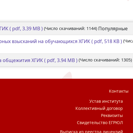
ХГИК
( pdf, 3.39 MB )
Популярные
(Число скачиваний: 1144)
рных взысканий на обучающихся ХГИК
( pdf, 518 KB )
(Чис
а общежития ХГИК
( pdf, 3.94 MB )
(Число скачиваний: 1305)
Контакты
Устав института
Коллективный договор
Реквизиты
Свидетельство ЕГРЮЛ
Выписка из реестра лицензий