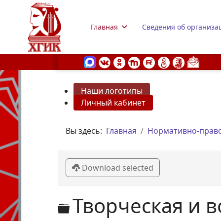
Главная
Сведения об организа
Наши логотипы
Личный кабинет
s.
Вы здесь:
Главная
Нормативно-право
Download selected
Директория
Творческая и 