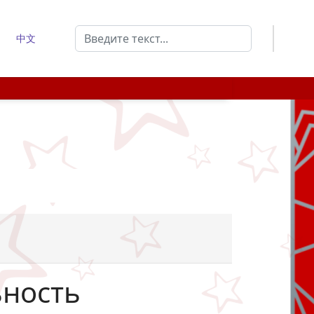
Поиск
中文
Type 2 or more characters for results.
ьность