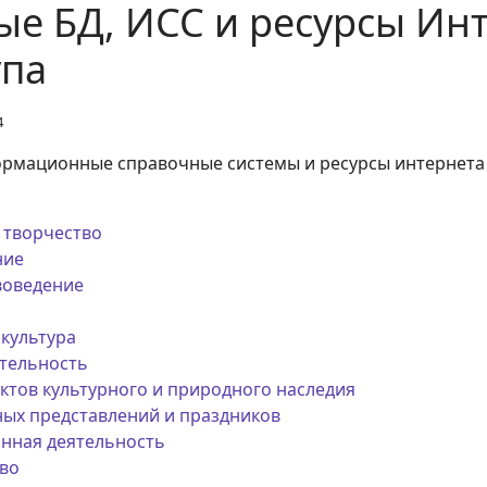
е БД, ИСС и ресурсы Ин
упа
4
рмационные справочные системы и ресурсы интернета 
 творчество
ние
воведение
 культура
ятельность
ектов культурного и природного наследия
ных представлений и праздников
нная деятельность
тво