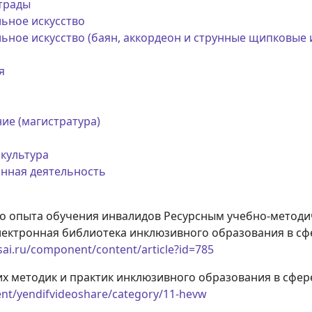
страды
ьное искусство
ьное искусство (баян, аккордеон и струнные щипковые
я
ние (магистратура)
 культура
нная деятельность
го опыта обучения инвалидов Ресурсным учебно-метод
ктронная библиотека инклюзивного образования в сфер
sai.ru/component/content/article?id=785
х методик и практик инклюзивного образования в сфер
nt/yendifvideoshare/category/11-hevw