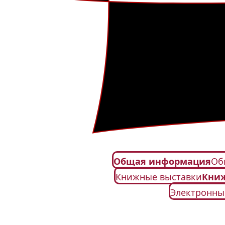
Общая информация
Об
Книжные выставки
Кни
Электронны