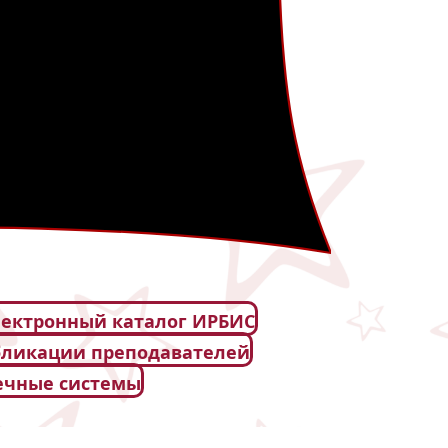
ектронный каталог ИРБИС
бликации преподавателей
ечные системы