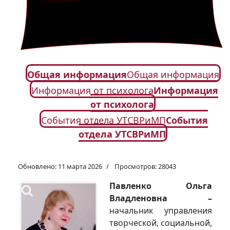
Общая информация
Общая информация
Информация от психолога
Информация
от психолога
События отдела УТСВРиМП
События
отдела УТСВРиМП
Обновлено: 11 марта 2026
Просмотров: 28043
Павленко Ольга
Владленовна –
начальник управления
творческой, социальной,