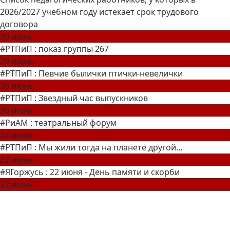
2026/2027 учебном году истекает срок трудового
договора
30 июнь
#РТПиП : показ группы 267
29 июнь
#РТПиП : Певчие былички птички-невелички
26 июнь
#РТПиП : Звездный час выпускников
26 июнь
#РиАМ : театральный форум
24 июнь
#РТПиП : Мы жили тогда на планете другой…
22 июнь
#ЯГоржусь : 22 июня - День памяти и скорби
22 июнь