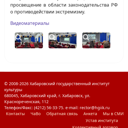
просвещение в области законодательства РФ
о противодействии экстремизму.
Видеоматериалы
© 2008-2026 Хабаровский государственный институт
культуры
680045, Хабаровский край, г. Хабаровск, ул.
Краснореченская, 112
Телефон/Факс: (4212) 56-33-75. e-mail: rector@hgiik.ru
Контакты
ЧаВо
Обратная связь
Анкета
Мы в СМИ
Устав института
Коллективный договор