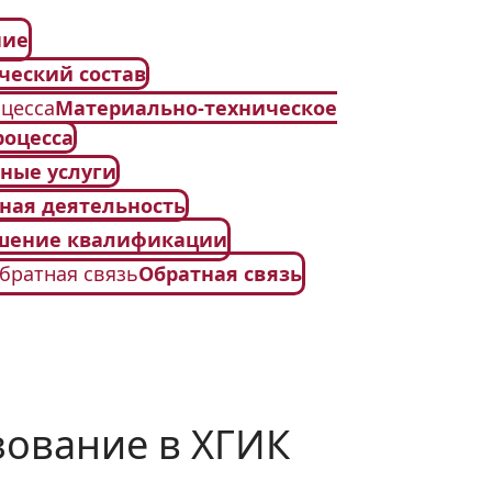
ние
ческий состав
цесса
Материально-техническое
роцесса
ные услуги
ная деятельность
шение квалификации
братная связь
Обратная связь
ование в ХГИК