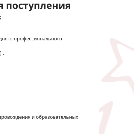
я поступления
;
еднего профессионального
 .
опровождения и образовательных
я