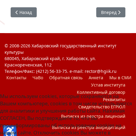
Предыдущий: Материалы Координационного центра ТО
Следующий: Вни
Назад
Вперед
© 2008-2026 Хабаровский государственный институт
культуры
680045, Хабаровский край, г. Хабаровск, ул.
Краснореченская, 112
Телефон/Факс: (4212) 56-33-75. e-mail: rector@hgiik.ru
Контакты
ЧаВо
Обратная связь
Анкета
Мы в СМИ
Устав института
Коллективный договор
Мы используем cookies, которые сохраняются на
Реквизиты
Вашем компьютере, cookies в том числе используются
Свидетельство ЕГРЮЛ
для аналитики и улучшения работы сайта. Нажимая
Выписка из реестра лицензий
СОГЛАСЕН, Вы подтверждаете то, что Вы
проинформированы об использовании cookies на
♿
Выписка из реестра аккредитаций
нашем сайте. Отключить cookies Вы можете в