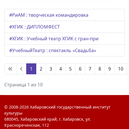
#РиАМ : творческая командировка
#ХГИК : ДИПЛОМФЕСТ
#ХГИК : Учебный театр ХГИК с гран-при
#УчебныйТеатр : спектакль «Свадьба»
1
2
3
4
5
6
7
8
9
10
Страница 1 из 10
© 2008-2026 Хабаровский государственный институт
культуры
680045, Хабаровский край, г. Хабаровск, ул.
Краснореченская, 112