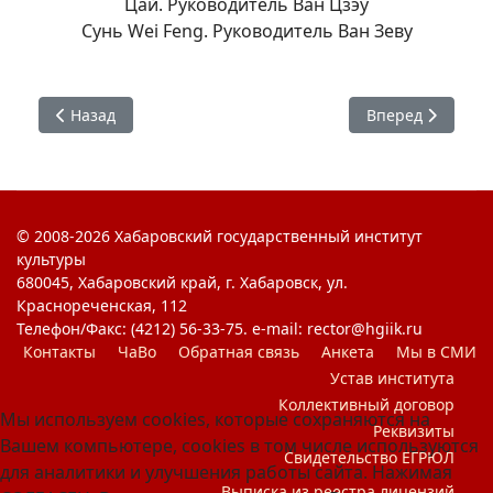
Цай. Руководитель Ван Цзэу
Сунь Wei Feng. Руководитель Ван Зеву
Предыдущий: Мастер-классы по основам пантомимы и 
Следующий: PRO
Назад
Вперед
© 2008-2026 Хабаровский государственный институт
культуры
680045, Хабаровский край, г. Хабаровск, ул.
Краснореченская, 112
Телефон/Факс: (4212) 56-33-75. e-mail: rector@hgiik.ru
Контакты
ЧаВо
Обратная связь
Анкета
Мы в СМИ
Устав института
Коллективный договор
Мы используем cookies, которые сохраняются на
Реквизиты
Вашем компьютере, cookies в том числе используются
Свидетельство ЕГРЮЛ
для аналитики и улучшения работы сайта. Нажимая
Выписка из реестра лицензий