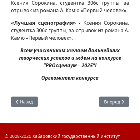
Ксения Сорокина, студентка 306с группы, за
отрывок из романа А. Камю «Первый человек».
«Лучшая сценография» -
Ксения Сорокина,
студентка 306с группы, за отрывок из романа А.
Камю «Первый человек».
Всем участникам желаем дальнейших
творческих успехов и ждем на конкурсе
"PROсцениум – 2025"!
Оргкомитет конкурса
Предыдущий: Откровение 2024
Следующий: Поз
Назад
Вперед
© 2008-2026 Хабаровский государственный институт