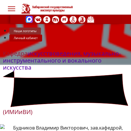
Наши логотипы
Личный кабинет
s.
Кафедра
искусствоведения, музыкально-
инструментального и вокального
искусства
(ИМИиВИ)