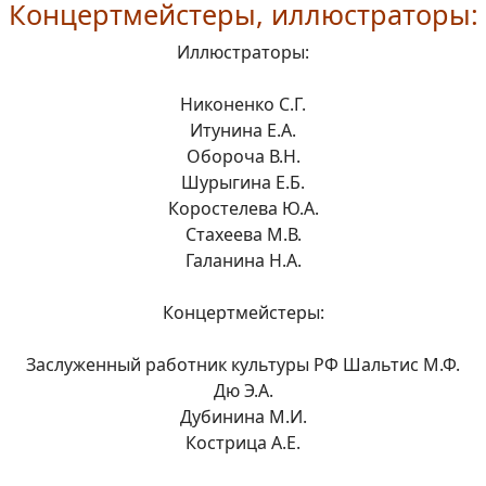
Концертмейстеры, иллюстраторы:
Иллюстраторы:
Никоненко С.Г.
Итунина Е.А.
Обороча В.Н.
Шурыгина Е.Б.
Коростелева Ю.А.
Стахеева М.В.
Галанина Н.А.
Концертмейстеры:
Заслуженный работник культуры РФ Шальтис М.Ф.
Дю Э.А.
Дубинина М.И.
Кострица А.Е.