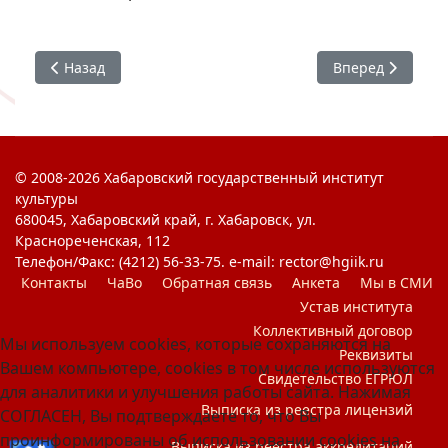
Предыдущий: Диктант Победы 2023
Следующий: Зап
Назад
Вперед
© 2008-2026 Хабаровский государственный институт
культуры
680045, Хабаровский край, г. Хабаровск, ул.
Краснореченская, 112
Телефон/Факс: (4212) 56-33-75. e-mail: rector@hgiik.ru
Контакты
ЧаВо
Обратная связь
Анкета
Мы в СМИ
Устав института
Коллективный договор
Мы используем cookies, которые сохраняются на
Реквизиты
Вашем компьютере, cookies в том числе используются
Свидетельство ЕГРЮЛ
для аналитики и улучшения работы сайта. Нажимая
Выписка из реестра лицензий
СОГЛАСЕН, Вы подтверждаете то, что Вы
проинформированы об использовании cookies на
Выписка из реестра аккредитаций