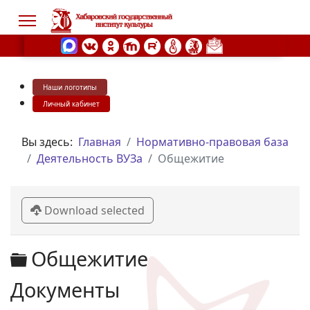
Наши логотипы
s.
Личный кабинет
Вы здесь:
Главная
Нормативно-правовая база
Деятельность ВУЗа
Общежитие
Download selected
Директория
Общежитие
Документы