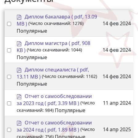
p
Диплом бакалавра
( pdf, 13.09
d
Select an item
14 фев 2024
MB )
(Число скачиваний: 1276)
f
Популярные
p
Диплом магистра
( pdf, 908
d
Select an item
14 фев 2024
KB )
(Число скачиваний: 1044)
f
Популярные
p
Диплом специалиста
( pdf,
d
Select an item
14 фев 2024
13.11 MB )
(Число скачиваний: 1162)
f
Популярные
p
Отчет о самообследовании
d
Select an item
11 апр 2024
за 2023 год
( pdf, 3.39 MB )
(Число
f
Популярные
скачиваний: 984)
p
Отчет о самообследовании
d
Select an item
14 апр 2025
за 2024 год
( pdf, 1.89 MB )
(Число
f
Популярные
скачиваний: 756)