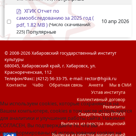
p
ХГИК Отчет по
d
самообследованию за 2025 год
(
Select an item
10 апр 2026
f
pdf, 1.82 MB )
(Число скачиваний:
Популярные
225)
© 2008-2026 Хабаровский государственный институт
культуры
680045, Хабаровский край, г. Хабаровск, ул.
Краснореченская, 112
Телефон/Факс: (4212) 56-33-75. e-mail: rector@hgiik.ru
Контакты
ЧаВо
Обратная связь
Анкета
Мы в СМИ
Устав института
Коллективный договор
Мы используем cookies, которые сохраняются на
Реквизиты
Вашем компьютере, cookies в том числе используются
Свидетельство ЕГРЮЛ
для аналитики и улучшения работы сайта. Нажимая
Выписка из реестра лицензий
СОГЛАСЕН, Вы подтверждаете то, что Вы
проинформированы об использовании cookies на
Выписка из реестра аккредитаций