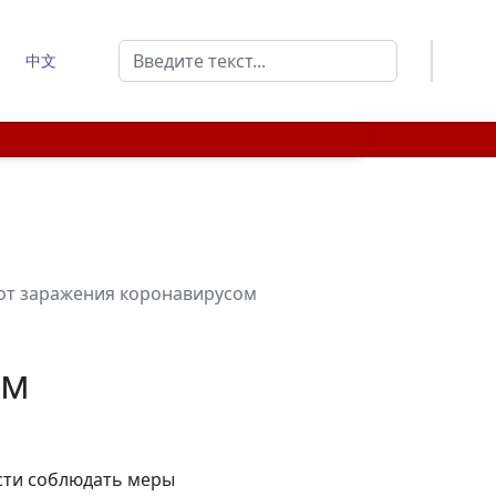
Поиск
中文
Type 2 or more characters for results.
от заражения коронавирусом
ом
сти соблюдать меры