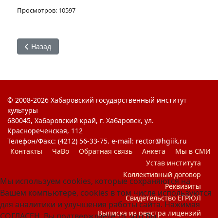
Просмотров: 10597
Предыдущий: Руководство
Назад
© 2008-2026 Хабаровский государственный институт
культуры
680045, Хабаровский край, г. Хабаровск, ул.
Краснореченская, 112
Телефон/Факс: (4212) 56-33-75. e-mail: rector@hgiik.ru
Контакты
ЧаВо
Обратная связь
Анкета
Мы в СМИ
Устав института
Коллективный договор
Мы используем cookies, которые сохраняются на
Реквизиты
Вашем компьютере, cookies в том числе используются
Свидетельство ЕГРЮЛ
для аналитики и улучшения работы сайта. Нажимая
Выписка из реестра лицензий
СОГЛАСЕН, Вы подтверждаете то, что Вы