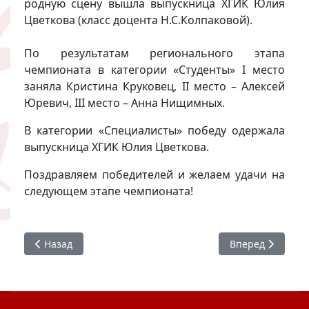
родную сцену вышла выпускница ХГИК Юлия
Цветкова (класс доцента Н.С.Колпаковой).
По результатам регионального этапа
чемпионата в категории «Студенты» I место
заняла Кристина Круковец, II место – Алексей
Юревич, III место – Анна Нищимных.
В категории «Специалисты» победу одержала
выпускница ХГИК Юлия Цветкова.
Поздравляем победителей и желаем удачи на
следующем этапе чемпионата!
Предыдущий: Встреча с Е. О. Казаковым (РГСАИ)
Следующий: Сту
Назад
Вперед