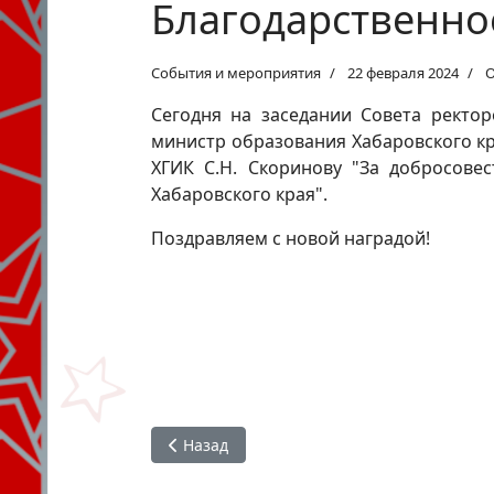
Благодарственно
События и мероприятия
22 февраля 2024
О
Сегодня на заседании Совета ректор
министр образования Хабаровского кр
ХГИК С.Н. Скоринову "За добросове
Хабаровского края".
Поздравляем с новой наградой!
Предыдущий: V Межрегиональный конкурс
Назад