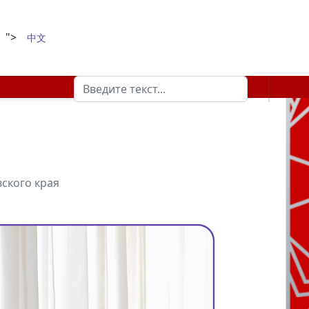
">
中文
Поиск
Type 2 or more characters for results.
ского края