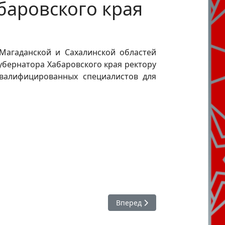
баровского края
 Магаданской и Сахалинской областей
убернатора Хабаровского края ректору
квалифицированных специалистов для
 им. Ю.Н. Должикова
Следующий: Защита ВКР магис
Вперед