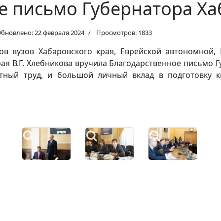
е письмо Губернатора Ха
бновлено: 22 февраля 2024
Просмотров: 1833
ов вузов Хабаровского края, Еврейской автономной,
ая В.Г. Хлебникова вручила Благодарственное письмо Г
стный труд, и большой личный вклад в подготовку 
-фестиваль исполнителей на духовых и ударных инструментах