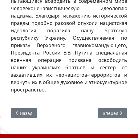
пытающиеся возродить в современном мире
человеконенавистническую идеологию
нацизма. Благодаря искажению исторической
правды подобно раковой опухоли нацистская
идеология поразила нашу братскую
республику Украину. Осуществляемая по
приказу Верховного главнокомандующего,
Президента России В.В. Путина специальная
военная операция призвана освободить
наших украинских братьев и сестер от
захвативших их неонацистов-террористов и
вернуть их в общее духовное и этнокультурное
пространство.
Предыдущий: О патриотическом воспитании
Следующий: О т
Назад
Вперед