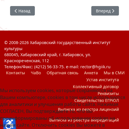
Предыдущий: Новогодний утренник. МЫВМЕСТЕ
Следующий: Кон
Назад
Вперед
© 2008-2026 Хабаровский государственный институт
культуры
680045, Хабаровский край, г. Хабаровск, ул.
Краснореченская, 112
Телефон/Факс: (4212) 56-33-75. e-mail: rector@hgiik.ru
Контакты
ЧаВо
Обратная связь
Анкета
Мы в СМИ
Устав института
Коллективный договор
Мы используем cookies, которые сохраняются на
Реквизиты
Вашем компьютере, cookies в том числе используются
Свидетельство ЕГРЮЛ
для аналитики и улучшения работы сайта. Нажимая
Выписка из реестра лицензий
СОГЛАСЕН, Вы подтверждаете то, что Вы
проинформированы об использовании cookies на
♿
Выписка из реестра аккредитаций
нашем сайте. Отключить cookies Вы можете в