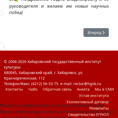
руководителя и желаем им новых научных
побед!
Следующий: Поб
Вперед
© 2008-2026 Хабаровский государственный институт
культуры
680045, Хабаровский край, г. Хабаровск, ул.
Краснореченская, 112
Телефон/Факс: (4212) 56-33-75. e-mail: rector@hgiik.ru
Контакты
ЧаВо
Обратная связь
Анкета
Мы в СМИ
Устав института
Коллективный договор
Мы используем cookies, которые сохраняются на
Реквизиты
Вашем компьютере, cookies в том числе используются
Свидетельство ЕГРЮЛ