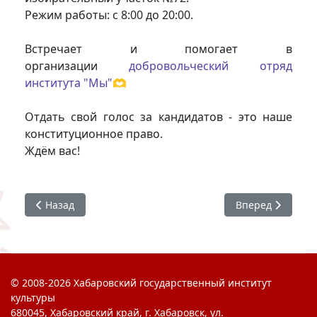
Режим работы: с 8:00 до 20:00.
Встречает и помогает в
организации
добровольческий отряд
института "Мы"🫶
Отдать свой голос за кандидатов - это наше
конституционное право.
Ждём вас!
Предыдущий: Посвящение в студенты: Доброе начало – 
Следующий: #ХГ
Назад
Вперед
© 2008-2026 Хабаровский государственный институт
культуры
680045, Хабаровский край, г. Хабаровск, ул.