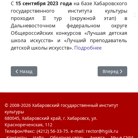
С
15 сентября 2023 года
на базе Хабаровского
государственного института культуры
проходил II тур (окружной этап) в
Дальневосточном федеральном округе
Общероссийских конкурсов «Лучшая детская
школа искусств» и «Лучший преподаватель
детской школы искусств».
Подробнее
Предыдущий: Осень - важное время года для жителей К
Следующий: Тер
Назад
Вперед
© 2008-2026 Хабаровский государственный институт
культуры
680045, Хабаровский край, г. Хабаровск, ул.
Краснореченская, 112
Телефон/Факс: (4212) 56-33-75. e-mail: rector@hgiik.ru
Контакты
ЧаВо
Обратная связь
Анкета
Мы в СМИ