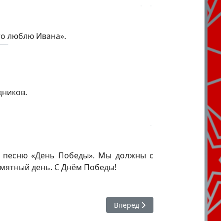
то люблю Ивана».
дников.
ли песню «День Победы». Мы должны с
амятный день. С Днём Победы!
Следующий: Агрегатор незави
Вперед