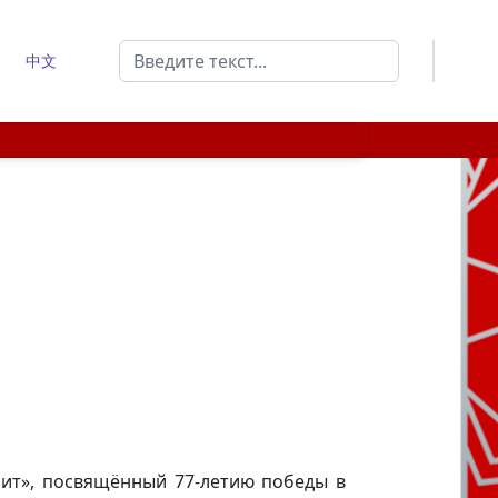
Поиск
中文
Type 2 or more characters for results.
рит», посвящённый 77-летию победы в