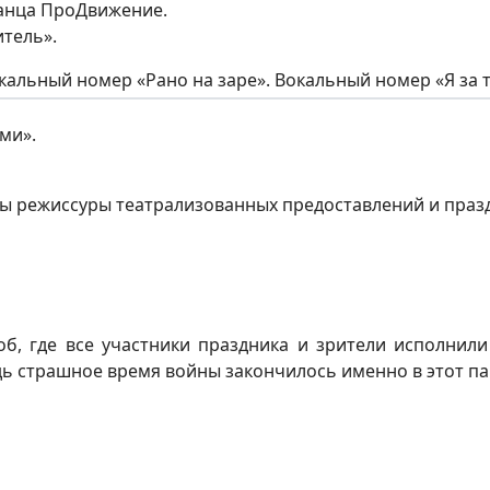
танца ПроДвижение.
тель».
кальный номер «Рано на заре». Вокальный номер «Я за 
ми».
дры режиссуры театрализованных предоставлений и праз
б, где все участники праздника и зрители исполни
едь страшное время войны закончилось именно в этот п
нных ВОВ