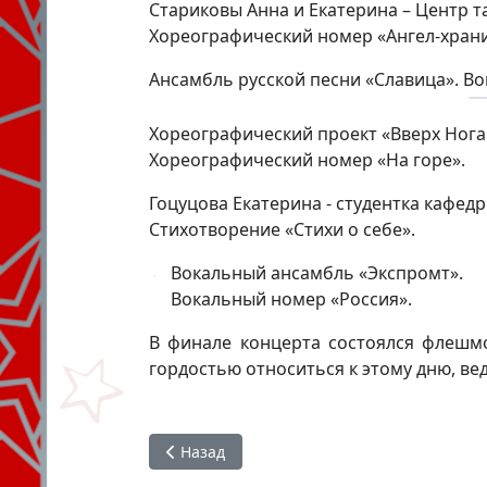
Стариковы Анна и Екатерина – Центр 
Хореографический номер «Ангел-храни
Ансамбль русской песни «Славица». Во
Хореографический проект «Вверх Нога
Хореографический номер «На горе».
Гоцуцова Екатерина - студентка кафе
Стихотворение «Стихи о себе».
Вокальный ансамбль «Экспромт».
Вокальный номер «Россия».
В финале концерта состоялся флешмо
гордостью относиться к этому дню, в
Предыдущий: О творческих ВКР, посвяще
Назад