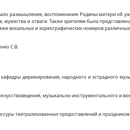
ало размышление, воспоминание Родины-матери об ужас
а, мужества и отваги. Также зрителям была представле
акже вокальных и хореографических номеров различных 
нко С.В.
т кафедры дирижирования, народного и эстрадного муз
искусствоведения, музыкально-инструментального и вок
иссуры театрализованных предоставлений и праздников