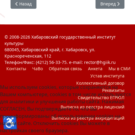
Предыдущий: Агрегатор независимой оценки высшего 
Следующий: Акц
Назад
Вперед
© 2008-2026 Хабаровский государственный институт
культуры
680045, Хабаровский край, г. Хабаровск, ул.
Краснореченская, 112
Телефон/Факс: (4212) 56-33-75. e-mail: rector@hgiik.ru
Контакты
ЧаВо
Обратная связь
Анкета
Мы в СМИ
Устав института
Коллективный договор
Мы используем cookies, которые сохраняются на
Реквизиты
Вашем компьютере, cookies в том числе используются
Свидетельство ЕГРЮЛ
для аналитики и улучшения работы сайта. Нажимая
Выписка из реестра лицензий
СОГЛАСЕН, Вы подтверждаете то, что Вы
проинформированы об использовании cookies на
♿
Выписка из реестра аккредитаций
нашем сайте. Отключить cookies Вы можете в
настройках своего браузера.