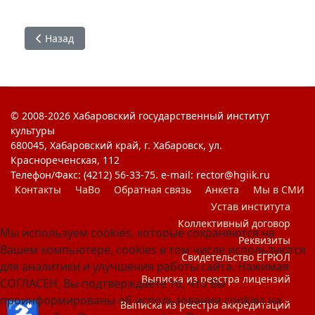
Предыдущий: Ярославцев А. В.
Назад
© 2008-2026 Хабаровский государственный институт
культуры
680045, Хабаровский край, г. Хабаровск, ул.
Краснореченская, 112
Телефон/Факс: (4212) 56-33-75. e-mail: rector@hgiik.ru
Контакты
ЧаВо
Обратная связь
Анкета
Мы в СМИ
Устав института
Коллективный договор
Мы используем cookies, которые сохраняются на
Реквизиты
Вашем компьютере, cookies в том числе используются
Свидетельство ЕГРЮЛ
для аналитики и улучшения работы сайта. Нажимая
Выписка из реестра лицензий
СОГЛАСЕН, Вы подтверждаете то, что Вы
проинформированы об использовании cookies на
♿
Выписка из реестра аккредитаций