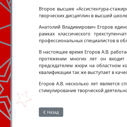
Второе высшее «Ассистентура-стажир
творческих дисциплин в высшей школе.
Анатолий Владимирович Егоров единс
рамках классического трехступен
профессиональных специалистов в обл
В настоящее время Егоров А.В. работа
протяжении многих лет он входит 
председателем жюри на областном ко
квалификации так же выступает в кач
Егоров А.В. несколько лет является 
стимулирование творческой деятельнос
Предыдущий: Скороходова М. П.
Назад