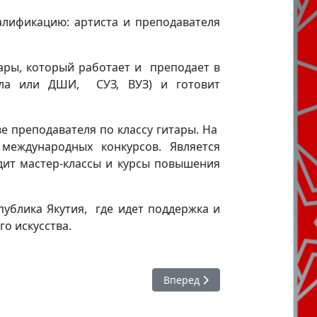
алификацию: артиста и преподавателя
ары, который работает и преподает в
ола или ДШИ, СУЗ, ВУЗ) и готовит
ве преподавателя по классу гитары. На
международных конкурсов. Является
дит мастер-классы и курсы повышения
публика Якутия, где идет поддержка и
о искусства.
Следующий: Заволоко В. Г.
Вперед