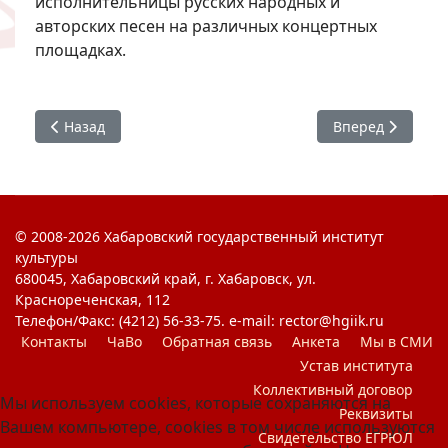
исполнительницы русских народных и
авторских песен на различных концертных
площадках.
Предыдущий: Семенова Н. Ф.
Следующий: Павл
Назад
Вперед
© 2008-2026 Хабаровский государственный институт
культуры
680045, Хабаровский край, г. Хабаровск, ул.
Краснореченская, 112
Телефон/Факс: (4212) 56-33-75. e-mail: rector@hgiik.ru
Контакты
ЧаВо
Обратная связь
Анкета
Мы в СМИ
Устав института
Коллективный договор
Мы используем cookies, которые сохраняются на
Реквизиты
Вашем компьютере, cookies в том числе используются
Свидетельство ЕГРЮЛ