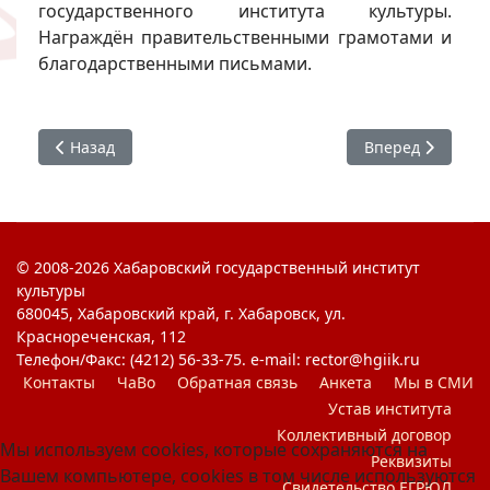
государственного института культуры.
Награждён правительственными грамотами и
благодарственными письмами.
Предыдущий: Тимченко С. Н.
Следующий: Спи
Назад
Вперед
© 2008-2026 Хабаровский государственный институт
культуры
680045, Хабаровский край, г. Хабаровск, ул.
Краснореченская, 112
Телефон/Факс: (4212) 56-33-75. e-mail: rector@hgiik.ru
Контакты
ЧаВо
Обратная связь
Анкета
Мы в СМИ
Устав института
Коллективный договор
Мы используем cookies, которые сохраняются на
Реквизиты
Вашем компьютере, cookies в том числе используются
Свидетельство ЕГРЮЛ