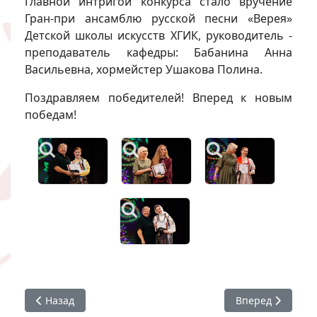
Главной интригой конкурса стало вручение
Гран-при ансамблю русской песни «Верея»
Детской школы искусств ХГИК, руководитель -
преподаватель кафедры: Бабанина Анна
Васильевна, хормейстер Ушакова Полина.
Поздравляем победителей! Вперед к новым
победам!
Предыдущий: #ХГИК : гордимся нашими талантами!
Следующий: Поз
Назад
Вперед