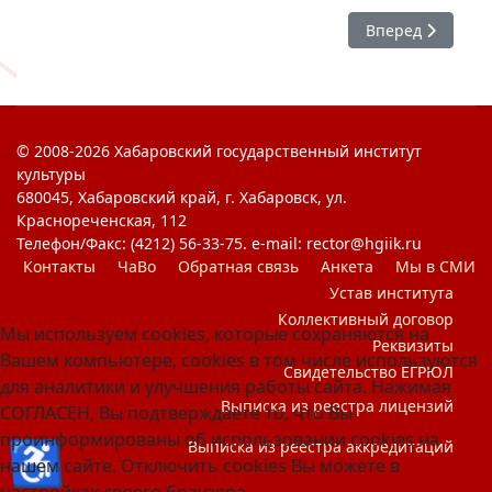
Следующий: #Ри
Вперед
© 2008-2026 Хабаровский государственный институт
культуры
680045, Хабаровский край, г. Хабаровск, ул.
Краснореченская, 112
Телефон/Факс: (4212) 56-33-75. e-mail: rector@hgiik.ru
Контакты
ЧаВо
Обратная связь
Анкета
Мы в СМИ
Устав института
Коллективный договор
Мы используем cookies, которые сохраняются на
Реквизиты
Вашем компьютере, cookies в том числе используются
Свидетельство ЕГРЮЛ
для аналитики и улучшения работы сайта. Нажимая
Выписка из реестра лицензий
СОГЛАСЕН, Вы подтверждаете то, что Вы
проинформированы об использовании cookies на
♿
Выписка из реестра аккредитаций
нашем сайте. Отключить cookies Вы можете в