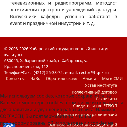
телевизионных и радиопрограмм, методист
эстетических центров и учреждений культуры.
Выпускники кафедры успешно работают в
event и праздничной индустрии и т. д.
© 2008-2026 Хабаровский государственный институт
культуры
680045, Хабаровский край, г. Хабаровск, ул.
Краснореченская, 112
Телефон/Факс: (4212) 56-33-75. e-mail: rector@hgiik.ru
Контакты
ЧаВо
Обратная связь
Анкета
Мы в СМИ
Устав института
Коллективный договор
Мы используем cookies, которые сохраняются на
Реквизиты
Вашем компьютере, cookies в том числе используются
Свидетельство ЕГРЮЛ
для аналитики и улучшения работы сайта. Нажимая
Выписка из реестра лицензий
СОГЛАСЕН, Вы подтверждаете то, что Вы
проинформированы об использовании cookies на
Выписка из реестра аккредитаций