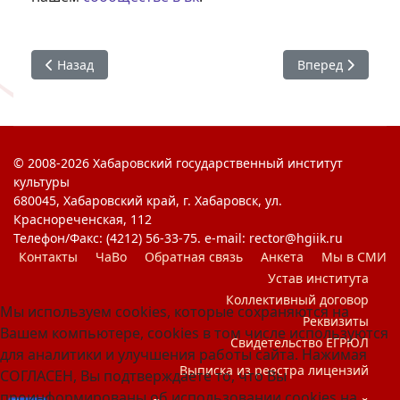
Предыдущий: Встреча губернатора с лучшими студента
Следующий: Все
Назад
Вперед
© 2008-2026 Хабаровский государственный институт
культуры
680045, Хабаровский край, г. Хабаровск, ул.
Краснореченская, 112
Телефон/Факс: (4212) 56-33-75. e-mail: rector@hgiik.ru
Контакты
ЧаВо
Обратная связь
Анкета
Мы в СМИ
Устав института
Коллективный договор
Мы используем cookies, которые сохраняются на
Реквизиты
Вашем компьютере, cookies в том числе используются
Свидетельство ЕГРЮЛ
для аналитики и улучшения работы сайта. Нажимая
Выписка из реестра лицензий
СОГЛАСЕН, Вы подтверждаете то, что Вы
проинформированы об использовании cookies на