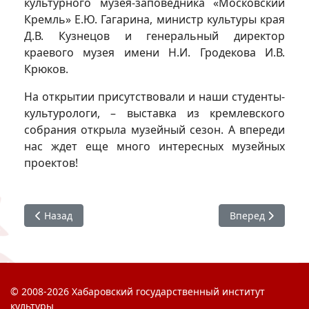
культурного музея-заповедника «Московский
Кремль» Е.Ю. Гагарина, министр культуры края
Д.В. Кузнецов и генеральный директор
краевого музея имени Н.И. Гродекова И.В.
Крюков.
На открытии присутствовали и наши студенты-
культурологи, – выставка из кремлевского
собрания открыла музейный сезон. А впереди
нас ждет еще много интересных музейных
проектов!
Предыдущий: Круглый стол «Дальневосточный финал»
Следующий: #ХГИ
Назад
Вперед
© 2008-2026 Хабаровский государственный институт
культуры