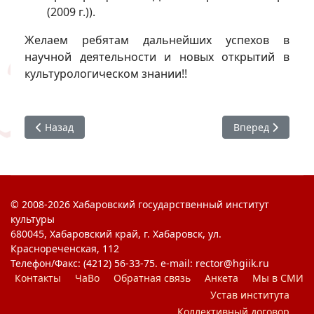
(2009 г.)).
Желаем ребятам дальнейших успехов в
научной деятельности и новых открытий в
культурологическом знании!!
Предыдущий: Защита курсовых работ 225 группы
Следующий: Кон
Назад
Вперед
© 2008-2026 Хабаровский государственный институт
культуры
680045, Хабаровский край, г. Хабаровск, ул.
Краснореченская, 112
Телефон/Факс: (4212) 56-33-75. e-mail: rector@hgiik.ru
Контакты
ЧаВо
Обратная связь
Анкета
Мы в СМИ
Устав института
Коллективный договор