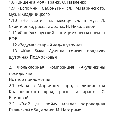
1.8 «Вишенка моя» аранж. О. Павленко
1.9 «Вспомни, бабоньки» сл. М.Наринского,
муз. В.Кладиницкого
1.10 «Не свети, ты, месяц» сл. и муз. Л.
Скрипченко, расш. и аранж. Н. Николаевой
1.11 «Сошёлся русский с немцем» песня времён
ВОВ
1.12 «Задумал старый дед» шуточная
1.13 «Как была Дуняша тонкая прядеха»
шуточная Подмосковья
2. Фольклорная композиция «Акулинкины
посиделки»
Нотное приложение
2.1 «Ваня в Марьином городе» лирическая
Красноярского края, расш. и аранж. С.
Блиновой
2.2 «Э-ой да, пойду млада» хороводная
Рязанской обл., аранж. И. Нагорных