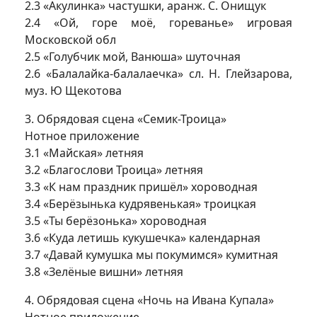
2.3 «Акулинка» частушки, аранж. С. Онищук
2.4 «Ой, горе моё, гореванье» игровая
Московской обл
2.5 «Голубчик мой, Ванюша» шуточная
2.6 «Балалайка-балалаечка» сл. Н. Глейзарова,
муз. Ю Щекотова
3. Обрядовая сцена «Семик-Троица»
Нотное приложение
3.1 «Майская» летняя
3.2 «Благослови Троица» летняя
3.3 «К нам праздник пришёл» хороводная
3.4 «Берёзынька кудрявенькая» троицкая
3.5 «Ты берёзонька» хороводная
3.6 «Куда летишь кукушечка» календарная
3.7 «Давай кумушка мы покумимся» кумитная
3.8 «Зелёные вишни» летняя
4. Обрядовая сцена «Ночь на Ивана Купала»