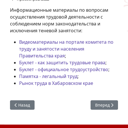
Информационные материалы по вопросам
осуществления трудовой деятельности с
соблюдением норм законодательства и
исключения теневой занятости:
Видеоматериалы на портале комитета по
труду и занятоcти населения
Правительства края
;
Буклет - как защитить трудовые права
;
Буклет - официальное трудоустройство
;
Памятка - легальный труд
;
Рынок труда в Хабаровском крае
Предыдущий: Преимущества целевого обучения для СП
Следующий: Общ
Назад
Вперед