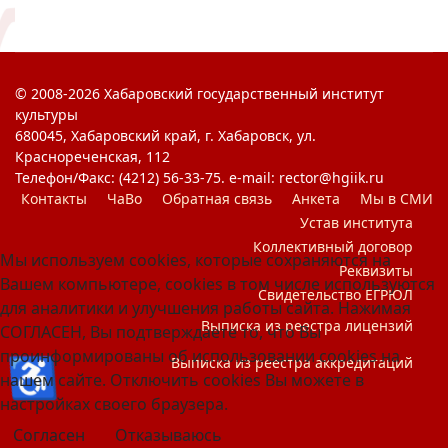
© 2008-2026 Хабаровский государственный институт
культуры
680045, Хабаровский край, г. Хабаровск, ул.
Краснореченская, 112
Телефон/Факс: (4212) 56-33-75. e-mail: rector@hgiik.ru
Контакты
ЧаВо
Обратная связь
Анкета
Мы в СМИ
Устав института
Коллективный договор
Мы используем cookies, которые сохраняются на
Реквизиты
Вашем компьютере, cookies в том числе используются
Свидетельство ЕГРЮЛ
для аналитики и улучшения работы сайта. Нажимая
Выписка из реестра лицензий
СОГЛАСЕН, Вы подтверждаете то, что Вы
проинформированы об использовании cookies на
♿
Выписка из реестра аккредитаций
нашем сайте. Отключить cookies Вы можете в
настройках своего браузера.
Согласен
Отказываюсь