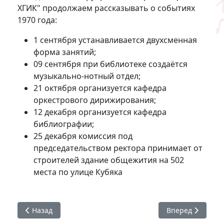
ХГИК" продолжаем рассказывать о событиях
1970 года:
1 сентября устанавливается двухсменная
форма занятий;
09 сентября при библиотеке создаётся
музыкально-нотный отдел;
21 октября организуется кафедра
оркестрового дирижирования;
12 декабря организуется кафедра
библиографии;
25 декабря комиссия под
председательством ректора принимает от
строителей здание общежития на 502
места по улице Кубяка
Предыдущий: Интересные факты о ХГИК. Часть 4
Следующий: Инт
Назад
Вперед