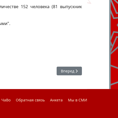
ичестве 152 человека (81 выпускник
ыми".
Следующий: Интересные факты
Вперед
ЧаВо
Обратная связь
Анкета
Мы в СМИ