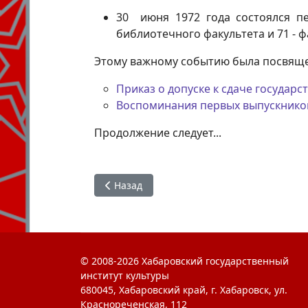
30 июня 1972 года состоялся пе
библиотечного факультета и 71 - 
Этому важному событию была посвящен
Приказ о допуске к сдаче государ
Воспоминания первых выпускнико
Продолжение следует...
Предыдущий: Интересные факты о ХГИК. 
Назад
© 2008-2026 Хабаровский государственный
институт культуры
680045, Хабаровский край, г. Хабаровск, ул.
Краснореченская, 112