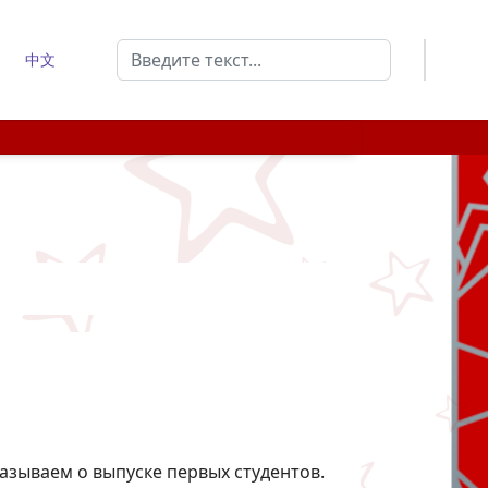
Поиск
中文
Type 2 or more characters for results.
азываем о выпуске первых студентов.