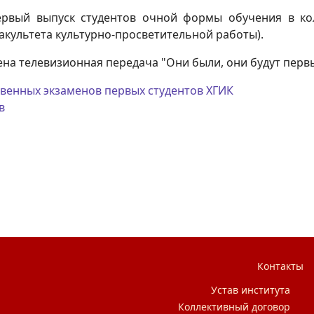
рвый выпуск студентов очной формы обучения в кол
факультета культурно-просветительной работы).
а телевизионная передача "Они были, они будут перв
ственных экзаменов первых студентов ХГИК
в
Часть 5
Контакты
Устав института
Коллективный договор