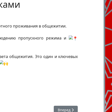
иками
ртного проживания в общежитии.
юдению пропускного режима и
вета общежития. Это один и ключевых
Следующий: #ХГИК с 1 сентябр
Вперед