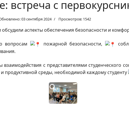
: встреча с первокурсн
Обновлено: 03 сентября 2024
Просмотров: 1542
и обсудили аспекты обеспечения безопасности и комфо
но вопросам
пожарной безопасности,
собл
вания.
ы взаимодействия с представителями студенческого со
 и продуктивной среды, необходимой каждому студенту
в: повышенная государственная академическая стипендия