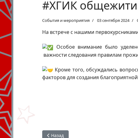
#ХГИК общежитие
События и мероприятия
03 сентября 2024
На встрече с нашими первокурсникам
Особое внимание было уделе
важности следования правилам прожи
Кроме того, обсуждались вопрос
факторов для создания благоприятной
Предыдущий: #ХГИК студентам 3-4 курсо
Назад