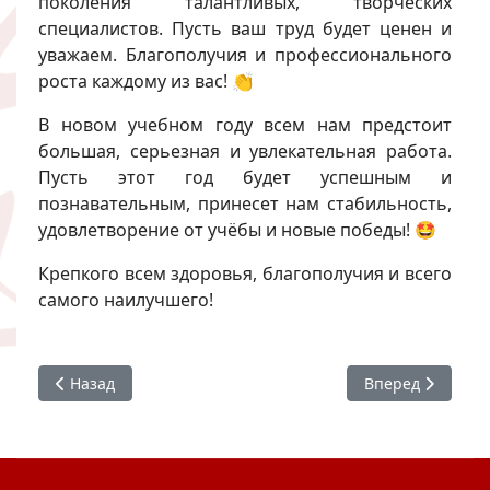
поколения талантливых, творческих
специалистов. Пусть ваш труд будет ценен и
уважаем. Благополучия и профессионального
роста каждому из вас! 👏
В новом учебном году всем нам предстоит
большая, серьезная и увлекательная работа.
Пусть этот год будет успешным и
познавательным, принесет нам стабильность,
удовлетворение от учёбы и новые победы! 🤩
Крепкого всем здоровья, благополучия и всего
самого наилучшего!
Предыдущий: #ХГИК общежитие: встреча с первокурсн
Следующий: #ХГИ
Назад
Вперед