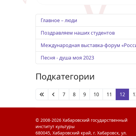
Главное – люди
Поздравляем наших студентов
Международная выставка-форум «Росс
Песня - душа моя 2023
Подкатегории
7
8
9
10
11
12
1
© 2008-2026 Хабаровский государственный
институт культуры
680045, Хабаровский край, г. Хабаровск, ул.