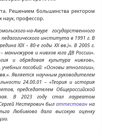
тута. Решением большинства ректором
х наук, профессор.
ольского-на-Амуре государственного
 педагогического института в 1991 г. В
на XIX – 80-е годы ХХ вв.)». В 2005 г.
 маньчжуров и нивхов юга ДВ России».
гия и обрядовая культура нивхов»,
», учебных пособий: «Основы этнологии»,
 вв.». Является научным руководителем
ьности 24.00.01 – «Теория и история
ветов, председателем Общероссийской
 края. В 2023 году стал лауреатом
 Сергей Нестерович был
аттестован
на
льга Любимова дала высокую оценку
ции.