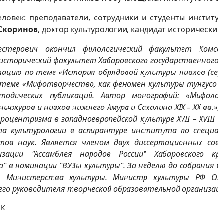
еловек: преподаватели, сотрудники и студенты инсти
 Скоринов
, доктор культурологии, кандидат исторически
естерович окончил филологический факультет Комсом
 исторический факультет Хабаровского государственного
цию по теме «История обрядовой культуры нивхов (середи
еме «Мифотворчество, как феномен культуры тунгусо –
одических публикаций. Автор монографий: «Мифоло
ьчжуров и нивхов нижнего Амура и Сахалина XIX – XX вв.
роцентризма в западноевропейской культуре XVII – XVIII
та культурологии в аспирантуре института по специал
тов наук. Является членом двух диссертационных со
низации "Ассамблея народов России" Хабаровского
" в номинации "ВУЗы культуры". За неделю до собрания
и Министерства культуры. Министр культуры РФ О
го руководителя творческой образовательной организа
ИК