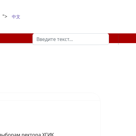
">
中文
Поиск
Type 2 or more characters for results.
выборам ректора ХГИК.