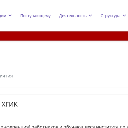
ции
Поступающему
Деятельность
Структура
иятия
 ХГИК
конференция) работников и обучающихся института по 