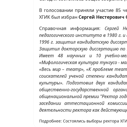
В голосовании приняли участие 85 ч
ХГИК был избран
Сергей Нестерович
Справочная информация:
Сергей Н
педагогического института в 1980 г. и
1996 г. защитил кандидатскую диссерта
Защитил докторскую диссертацию по т
Имеет 48 научных и 10 учебно-мет
«Мифологическая культура тунгусо - ман
«Весь мир – театр», «К проблеме теат
соискателей ученой степени кандида
культуры». Подготовил двух кандида
общественно-государственной орга
общенациональной премии "Ректор года
заседании аттестационной комисси
деятельности ректора как действующе
Подробнее: Состоялись выборы ректора ХГ