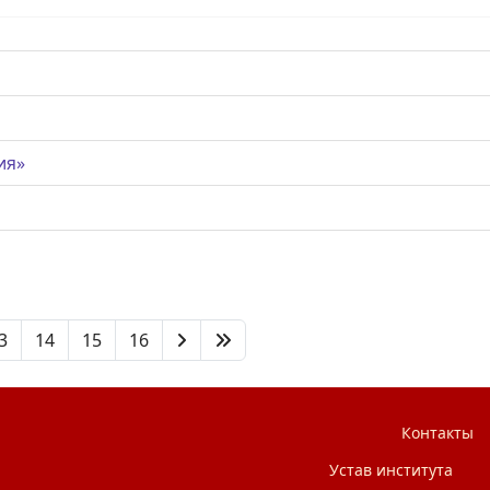
ия»
3
14
15
16
Контакты
Устав института