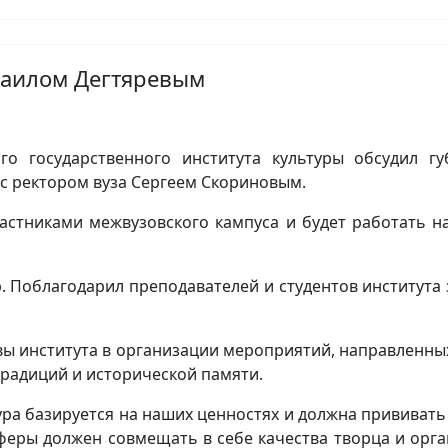
хаилом Дегтяревым
ого государственного института культуры обсудил г
е с ректором вуза Сергеем Скориновым.
частниками межвузовского кампуса и будет работать н
. Поблагодарил преподавателей и студентов института 
 института в организации мероприятий, направленных
традиций и исторической памяти.
ура базируется на наших ценностях и должна прививать 
сферы должен совмещать в себе качества творца и орга