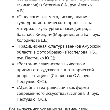
эскимосов)» (Кутегина С.А., рук. Алепко
А.В.);
«Генеалогия как метод исследования
культурно-исторического процесса: на
материале культурного наследия рода
Ватанабэ Киенди» (Марцинишина Е.Л., рук.
Холодилова Е.В.);
«Традиционная культура эвенков Амурской
области в фотообразах» (Поспелова Н.Б.,
рук. Пестушко Ю.С.);
«Восточно-славянское язычество и
приемы его художественно-творческой
репрезентации» (Стволовая О.А., рук.
Пестушко Ю.С.);
«Музейная театрализация как форма
современного искусства» (Есипов Е.В., рук.
Пестушко Ю.С.).
Все выпускники успешно защитили свои