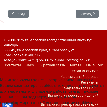
Предыдущий: ✍ #ХГИК : СНО кафедры #РиАМ
Следующий: #РиА
Назад
Вперед
© 2008-2026 Хабаровский государственный институт
культуры
680045, Хабаровский край, г. Хабаровск, ул.
Краснореченская, 112
Телефон/Факс: (4212) 56-33-75. e-mail: rector@hgiik.ru
Контакты
ЧаВо
Обратная связь
Анкета
Мы в СМИ
Устав института
Коллективный договор
Мы используем cookies, которые сохраняются на
Реквизиты
Вашем компьютере, cookies в том числе используются
Свидетельство ЕГРЮЛ
для аналитики и улучшения работы сайта. Нажимая
Выписка из реестра лицензий
СОГЛАСЕН, Вы подтверждаете то, что Вы
проинформированы об использовании cookies на
Выписка из реестра аккредитаций