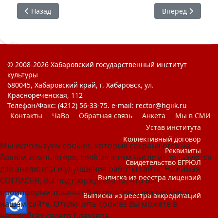
Предыдущий: #РиАМ : Двадцать лет спустя ...
Следующий: #ХГ
Назад
Вперед
© 2008-2026 Хабаровский государственный институт
культуры
680045, Хабаровский край, г. Хабаровск, ул.
Краснореченская, 112
Телефон/Факс: (4212) 56-33-75. e-mail: rector@hgiik.ru
Контакты
ЧаВо
Обратная связь
Анкета
Мы в СМИ
Устав института
Коллективный договор
Мы используем cookies, которые сохраняются на
Реквизиты
Вашем компьютере, cookies в том числе используются
Свидетельство ЕГРЮЛ
для аналитики и улучшения работы сайта. Нажимая
Выписка из реестра лицензий
СОГЛАСЕН, Вы подтверждаете то, что Вы
проинформированы об использовании cookies на
♿
Выписка из реестра аккредитаций
нашем сайте. Отключить cookies Вы можете в
настройках своего браузера.