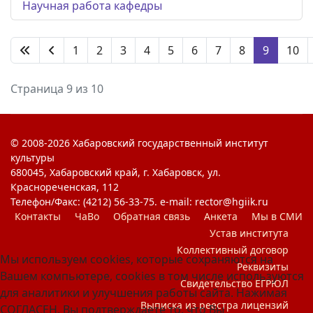
Научная работа кафедры
1
2
3
4
5
6
7
8
9
10
Страница 9 из 10
© 2008-2026 Хабаровский государственный институт
культуры
680045, Хабаровский край, г. Хабаровск, ул.
Краснореченская, 112
Телефон/Факс: (4212) 56-33-75. e-mail: rector@hgiik.ru
Контакты
ЧаВо
Обратная связь
Анкета
Мы в СМИ
Устав института
Коллективный договор
Мы используем cookies, которые сохраняются на
Реквизиты
Вашем компьютере, cookies в том числе используются
Свидетельство ЕГРЮЛ
для аналитики и улучшения работы сайта. Нажимая
Выписка из реестра лицензий
СОГЛАСЕН, Вы подтверждаете то, что Вы