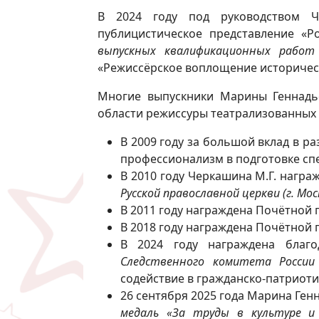
В 2024 году под руководством Че
публицистическое представление «
выпускных квалификационных работ
«Режиссёрское воплощение историчес
Многие выпускники Марины Геннадье
области режиссуры театрализованных п
В 2009 году за большой вклад в ра
профессионализм в подготовке с
В 2010 году Черкашина М.Г. нагр
Русской православной церкви (г. Мос
В 2011 году награждена Почётной
В 2018 году награждена Почётной
В 2024 году награждена благ
Следственного комитета России
содействие в гражданско-патриот
26 сентября 2025 года Марина Ге
медаль
«За труды в культуре и 