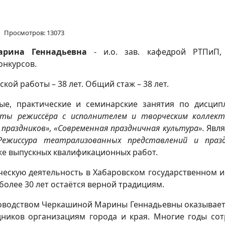
Просмотров: 13073
рина Геннадьевна
- и.о. зав. кафедрой РТПиП,
онкурсов.
кой работы – 38 лет. Общий стаж – 38 лет.
ые, практические и семинарские занятия по дисци
ты режиссёра с исполнителем и творческим коллект
 праздников», «Современная праздничная культура».
Явля
Режиссура театрализованных представлений и праз
же выпускных квалификационных работ.
ескую деятельность в Хабаровском государственном инс
более 30 лет остаётся верной традициям.
уководством Черкашиной Марины Геннадьевны оказывае
ников организациям города и края. Многие годы со