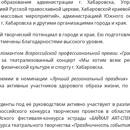
 образования администрации г. Хабаровска, Упр
хией Русской православной церкви, Хабаровской крае
о-массовых мероприятий», администрацией Южного ок
г. Хабаровска и другими организациями города и края.
ой творческий потенциал в городе и крае. Ею подгото
 отмечены благодарностями высокого уровня.
ипломантом
Всероссийской профессиональной премии «Гр
за театрализованный концерт «Мы хотим всем рек
изической культуре и спорту г. Хабаровска.
премии в номинации
«Лучший региональный праздник»
а активных участников здорового образа жизни, по
уденты под её руководством активно участвуют в раз
ероссийского конкурса творческих проектов в облас
ийского фестиваля-конкурса эстрады
«БАЙКАЛ ART-СПЕ
курса театрального творчества
«Праздничность события