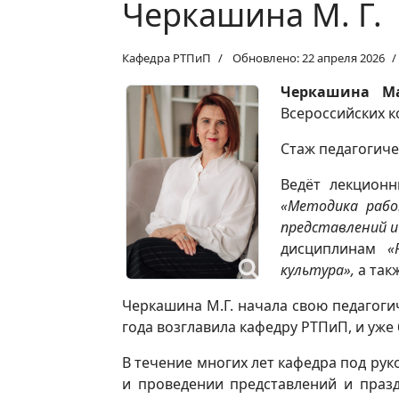
Черкашина М. Г.
Кафедра РТПиП
Обновлено: 22 апреля 2026
Черкашина Ма
Всероссийских к
Стаж педагогичес
Ведёт лекционн
«Методика рабо
представлений и
дисциплинам
«
культура»,
а так
Черкашина М.Г. начала свою педагогич
года возглавила кафедру РТПиП, и уже 
В течение многих лет кафедра под р
и проведении представлений и празд