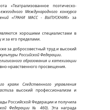
та «Театрализованное поэтическо-
ежегодного Международного конкурса
лений «ГРАНИ МАСС - ВЫПУСКНИК»
за
 являются хорошими специалистами в
 и за его пределами.
также за добросовестный труд и высокий
культуры Российской Федерации
.
елигиозного образования и катехизации
овно-нравственного просвещения.
ого края
и
Следственного управления
асти
за высокий профессионализм и
рады Российской Федерации и получила
ской Федерации № 460).
Эта награда