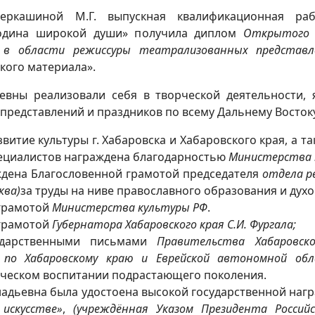
ркашиной М.Г. выпускная квалификационная рабо
Родина широкой души» получила диплом
Открытого 
 в области режиссуры театрализованных представ
кого материала».
вны реализовали себя в творческой деятельности,
редставлений и праздников по всему Дальнему Востоку
звитие культуры г. Хабаровска и Хабаровского края, а 
пециалистов награждена благодарностью
Министерства 
аждена Благословенной грамотой председателя
отдела р
ква)
за труды на ниве православного образования и дух
 грамотой
Министерства культуры РФ
.
 грамотой
Губернатора Хабаровского края
С.И. Фургала;
одарственными письмами
Правительства Хабаровск
 по Хабаровскому краю и Еврейской автономной обл
ическом воспитании подрастающего поколения.
ннадьевна была удостоена высокой государственной наг
искусстве»
,
(учреждённая Указом Президента Россий