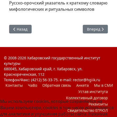
Русско-орочский указатель к краткому словарю
мифологических и ритуальных символов
Предыдущий: Культурное пространство Азиатско-Тихоок
Следующий: Миф
Назад
Вперед
© 2008-2026 Хабаровский государственный институт
культуры
680045, Хабаровский край, г. Хабаровск, ул.
Краснореченская, 112
Телефон/Факс: (4212) 56-33-75. e-mail: rector@hgiik.ru
Контакты
ЧаВо
Обратная связь
Анкета
Мы в СМИ
Устав института
Коллективный договор
Мы используем cookies, которые сохраняются на
Реквизиты
Вашем компьютере, cookies в том числе используются
Свидетельство ЕГРЮЛ
для аналитики и улучшения работы сайта. Нажимая