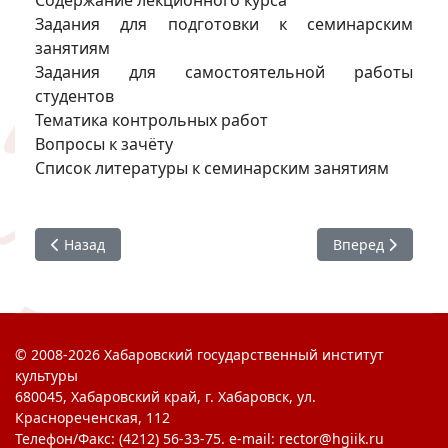
Содержание лекционного курса
Задания для подготовки к семинарским
занятиям
Задания для самостоятельной работы
студентов
Тематика контрольных работ
Вопросы к зачёту
Список литературы к семинарским занятиям
Предыдущий: История культуры средних веков и Возро
Следующий: Мет
Назад
Вперед
© 2008-2026 Хабаровский государственный институт
культуры
680045, Хабаровский край, г. Хабаровск, ул.
Краснореченская, 112
Телефон/Факс: (4212) 56-33-75. e-mail: rector@hgiik.ru